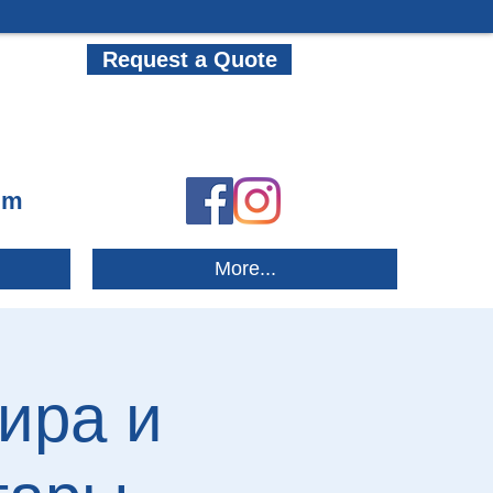
Request a Quote
om
More...
ира и