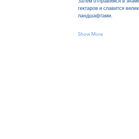
Затем отправимся в знаме
гектаров и славится вел
ландшафтами.
Show More
Home
About Us
Day Tours
Fleet
Contact Us
Book Online
Feedback