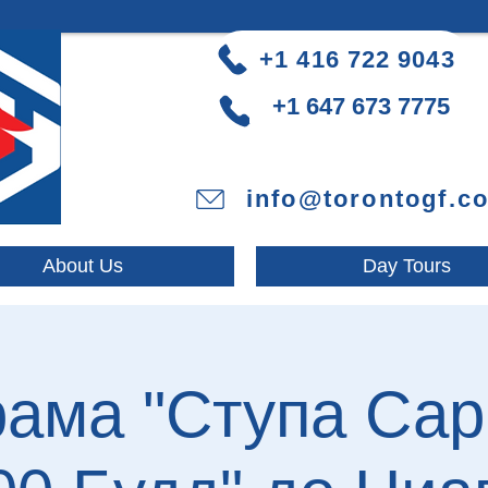
+1 416 722 9043
+1 647 673 7775
info@torontogf.c
About Us
Day Tours
рама "Ступа Сар