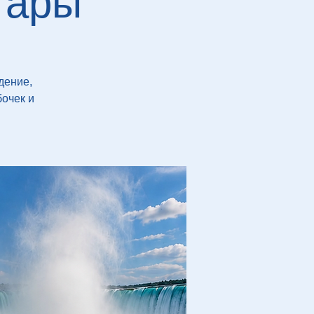
гары
дение,
бочек и