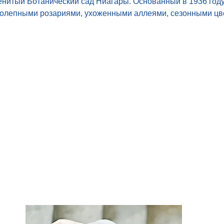
нитый Ботанический сад Ниагары. Основанный в 1936 году,
иколепными розариями, ухоженными аллеями, сезонными цв
Toronto
ON, To
Phone: 
+ 647
E-mail:
i