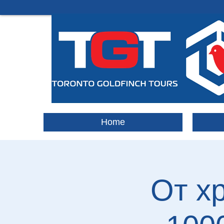
Home
От х