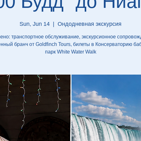
00 Будд" до Ниа
Sun, Jun 14
  |  
Ондодневная экскурсия
ено: транспортное обслуживание, экскурсионное сопровож
ный бранч от Goldfinch Tours, билеты в Консерваторию ба
парк White Water Walk