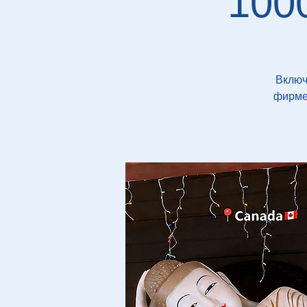
100
Включ
фирмен