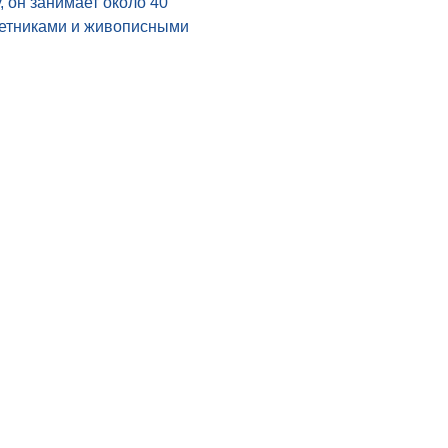
 он занимает около 40 
етниками и живописными 
 Goldfinch Tours
ronto, M2N 5P6
+1 416 722 9043
 673 7775
nfo@torontogf.com