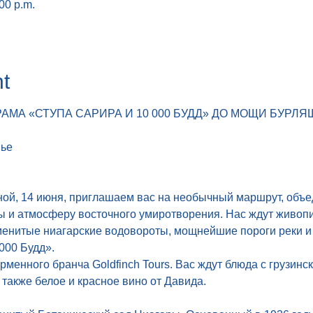
:00 p.m.
t
АМА «СТУПА САРИРА И 10 000 БУДД» ДО МОЩИ БУРЛ
нье
ной, 14 июня, приглашаем вас на необычный маршрут, объ
ы и атмосферу восточного умиротворения. Нас ждут живопи
менитые ниагарские водовороты, мощнейшие пороги реки и
000 Будд».
менного бранча Goldfinch Tours. Вас ждут блюда с грузинс
 также белое и красное вино от Давида.