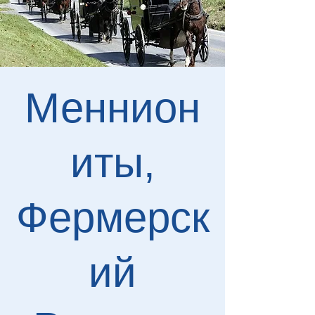
Меннион
иты,
Фермерск
ий