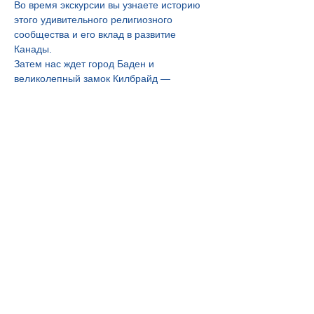
Во время экскурсии вы узнаете историю 
этого удивительного религиозного 
сообщества и его вклад в развитие 
Канады.
Затем нас ждет город Баден и 
великолепный замок Килбрайд — 
роскошная резиденция Джеймса 
Ливингстона, которого современники 
называли «Льняным королём Канады». 
Мы познакомимся с историей человека, 
создавшего одну из крупнейших 
промышленных империй своего…
Show More
Home
About Us
Day Tours
Fleet