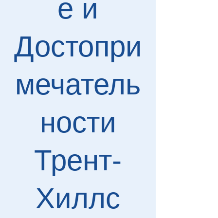
е и
Достопри
мечатель
ности
Трент-
Хиллс