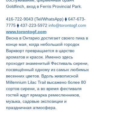
обслуживание, фирменный бранч 
Goldfinch, вход в Ferris Provincial Park.
416-722-9043 (Tel/WhatsApp) ⧫ 647-673-
7775 ⧫ 437-223-5972 
info@torontogf.com
www.torontogf.com
Весна в Онтарио достигает своего пика в 
конце мая, когда небольшой городок 
Варкворт превращается в царство 
ароматов и красок. Именно здесь 
проходит знаменитый Фестиваль сирени, 
посвящённый одному из самых любимых 
весенних цветов. Вдоль живописной 
Millennium Lilac Trail высажено более 80 
сортов сирени, а во время фестиваля 
гостей ждут ярмарка ремесленников, 
музыка, садовые экспозиции и 
праздничная атмосфера.
После прогулки по фестивалю мы 
отправимся в сердце региона Trent Hills.