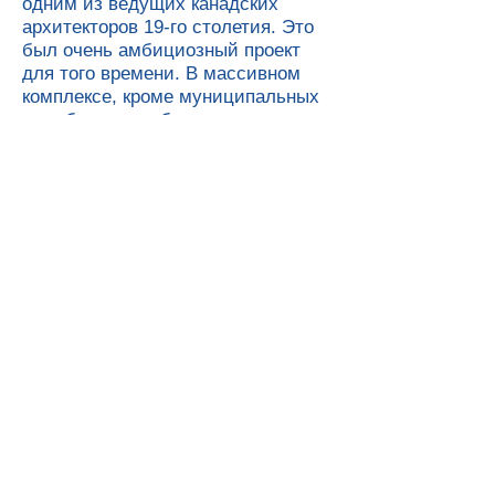
одним из ведущих канадских
архитекторов 19-го столетия. Это
был очень амбициозный проект
для того времени. В массивном
комплексе, кроме муниципальных
служб, должны были
разместиться почтамт, таможня,
полицейский участок, рыночный
зал и механический институт.
Огромный комплекс должен был
затмить все окружающие здания,
он отражал гордость отцов города
новым статусом Кингстона и
уверенность в его будущем росте.
Строительство здания было
завершено в 1844 г. Сити-Холл и
рынок стали самым большим
творческим достижением Брауна.
Купол и монументальный портик,
доминирующее на главном
фасаде, представляли