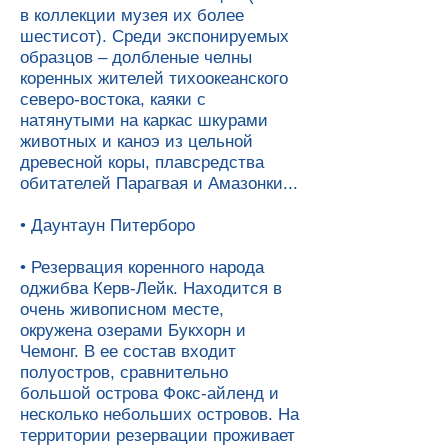
в коллекции музея их более
шестисот). Среди экспонируемых
образцов – долбленые челны
коренных жителей тихоокеанского
северо-востока, каяки с
натянутыми на каркас шкурами
животных и каноэ из цельной
древесной коры, плавсредства
обитателей Парагвая и Амазонки...
• Даунтаун Питерборо
• Резервация коренного народа
оджибва Керв-Лейк. Находится в
очень живописном месте,
окружена озерами Букхорн и
Чемонг. В ее состав входит
полуостров, сравнительно
большой острова Фокс-айленд и
несколько небольших островов. На
территории резервации проживает