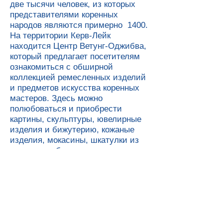
две тысячи человек, из которых
представителями коренных
народов являются примерно 1400.
На территории Керв-Лейк
находится Центр Ветунг-Оджибва,
который предлагает посетителям
ознакомиться с обширной
коллекцией ремесленных изделий
и предметов искусства коренных
мастеров. Здесь можно
полюбоваться и приобрести
картины, скульптуры, ювелирные
изделия и бижутерию, кожаные
изделия, мокасины, шкатулки из
иголок дикобраза, сувениры из
кости и многое другое. Здесь же
расположен небольшой
краеведческий музей, в котором, в
отличие от остальных помещений
Центра, нельзя фотографировать.
Одна из передач туристического