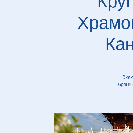
Кру
Храмо
Ка
Вклю
бранч 