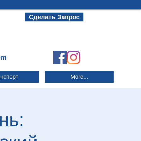
Сделать Запрос
om
нспорт
More...
нь: