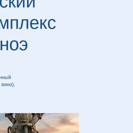
ский
мплекс
ноэ
енный
 вино),