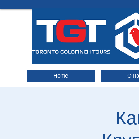
Home
О н
Ка