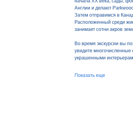
начала XX века, сады, фо
Англии и делают Parkwoo
Затем отправимся в Кана
Расположенный среди жив
занимает сотни акров зем
Во время экскурсии вы по
увидите многочисленные с
украшенными интерьерам
Показать еще
Home
About Us
Day Tours
Tours with Universe
Fleet