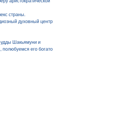
еру аристократической 
кс страны. 
диозный духовный центр 
Будды Шакьямуни и 
 полюбуемся его богато 
 Goldfinch Tours
ronto, M2N 5P6
+1 416 722 9043
 673 7775