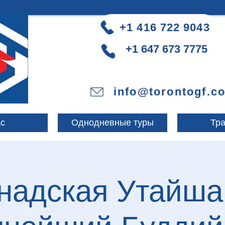
+1 416 722 9043
+1 647 673 7775
info@torontogf.c
ас
Однодневные туры
Тра
надская Утайша