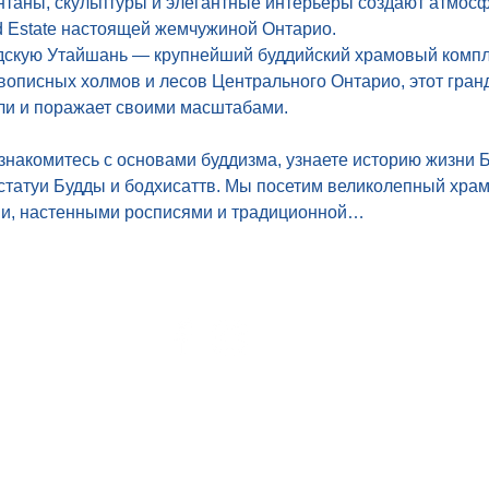
нтаны, скульптуры и элегантные интерьеры создают атмосф
d Estate настоящей жемчужиной Онтарио.
дскую Утайшань — крупнейший буддийский храмовый компле
описных холмов и лесов Центрального Онтарио, этот гран
ли и поражает своими масштабами. 
знакомитесь с основами буддизма, узнаете историю жизни 
татуи Будды и бодхисаттв. Мы посетим великолепный храм,
и, настенными росписями и традиционной…
Toronto
ON, To
Phone: 
+ 647